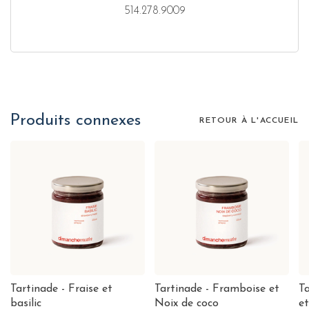
514.278.9009
Produits connexes
RETOUR À L'ACCUEIL
Tartinade - Fraise et
Tartinade - Framboise et
Ta
basilic
Noix de coco
et