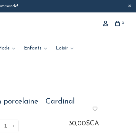
 commande!
0
Mode
Enfants
Loisir
 porcelaine - Cardinal
30,00$CA
+