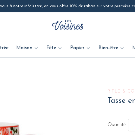
ous à notre infolettre, on vous offre 10% de rabais sur votre première
trée
Maison
Fête
Papier
Bien-être
RIFLE & CO
Tasse en
Quantité:
-