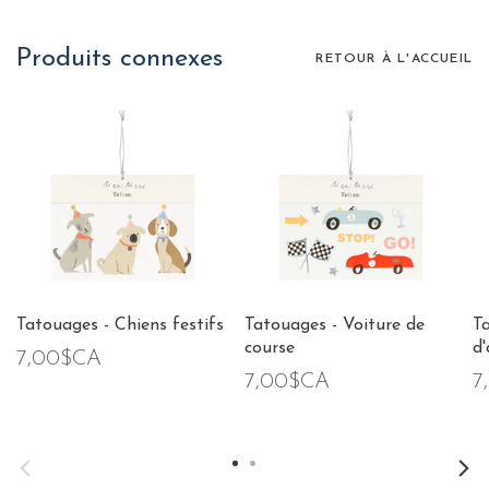
Produits connexes
RETOUR À L'ACCUEIL
Tatouages - Chiens festifs
Tatouages - Voiture de
T
course
d
7,00$CA
7,00$CA
7