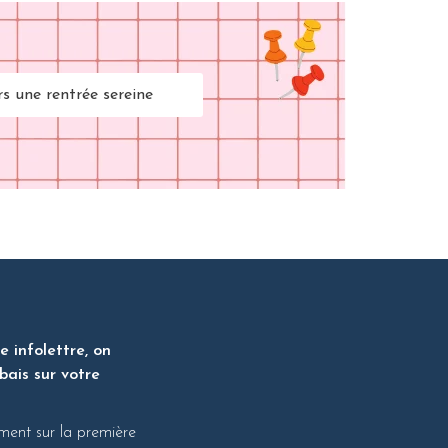
rs une rentrée sereine
 infolettre, on
bais sur votre
ment sur la première