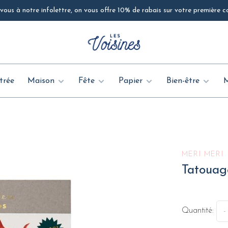
ous à notre infolettre, on vous offre 10% de rabais sur votre première
trée
Maison
Fête
Papier
Bien-être
MERI MERI
Tatouag
Quantité:
-