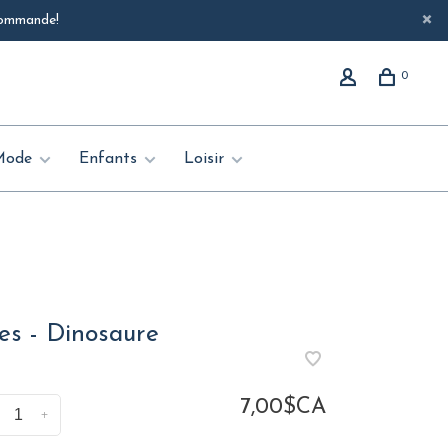
 commande!
0
Mode
Enfants
Loisir
es - Dinosaure
7,00$CA
+