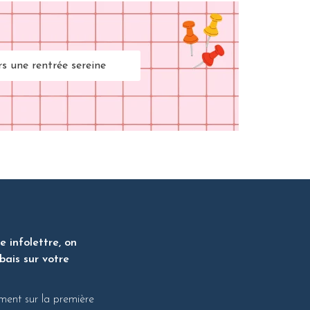
rs une rentrée sereine
 infolettre, on
bais sur votre
ment sur la première