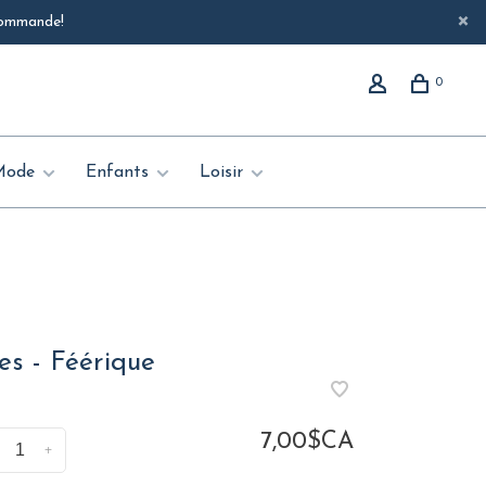
 commande!
0
Mode
Enfants
Loisir
es - Féérique
7,00$CA
+