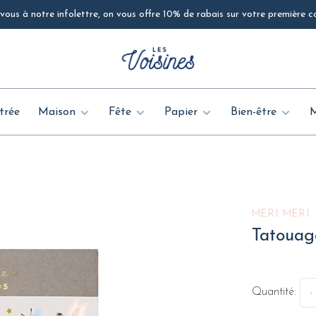
ous à notre infolettre, on vous offre 10% de rabais sur votre première
trée
Maison
Fête
Papier
Bien-être
MERI MERI
Tatouag
Quantité:
-