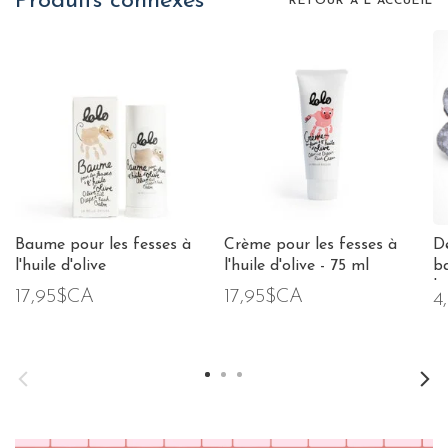
Produits connexes
RETOUR À L'ACCUEIL
Baume pour les fesses à
Crème pour les fesses à
D
l'huile d'olive
l'huile d'olive - 75 ml
b
bi
17,95$CA
17,95$CA
4