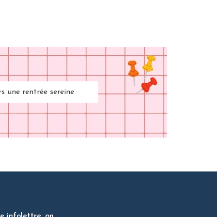
rs une rentrée sereine
 infolettre, on