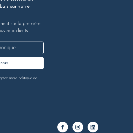
bais sur votre
ment sur la première
veaux clients.
onner
eptez notre politique de