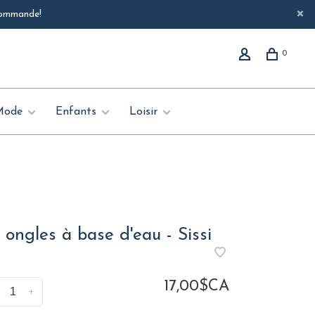
 commande!
0
Mode
Enfants
Loisir
 ongles à base d'eau - Sissi
17,00$CA
+