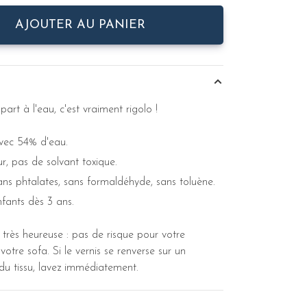
AJOUTER AU PANIER
part à l'eau, c'est vraiment rigolo !
vec 54% d'eau.
r, pas de solvant toxique.
ns phtalates, sans formaldéhyde, sans toluène.
nfants dès 3 ans.
rès heureuse : pas de risque pour votre
otre sofa. Si le vernis se renverse sur un
u tissu, lavez immédiatement.