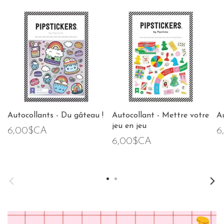
Autocollants - Du gâteau !
Autocollant - Mettre votre
Au
jeu en jeu
6,00$CA
6
6,00$CA