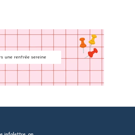
rs une rentrée sereine
 infolettre, on