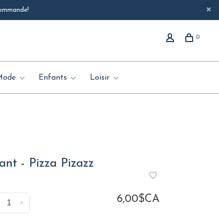
 commande!
0
Mode
Enfants
Loisir
ant - Pizza Pizazz
6,00$CA
+