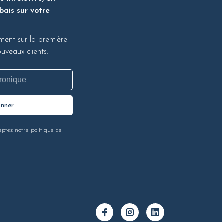
bais sur votre
ment sur la première
veaux clients.
onner
eptez notre politique de