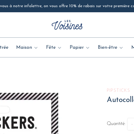
ous à notre infolettre, on vous offre 10% de rabais sur votre première
trée
Maison
Fête
Papier
Bien-être
PIPSTICKS
Autocoll
Quantité:
-