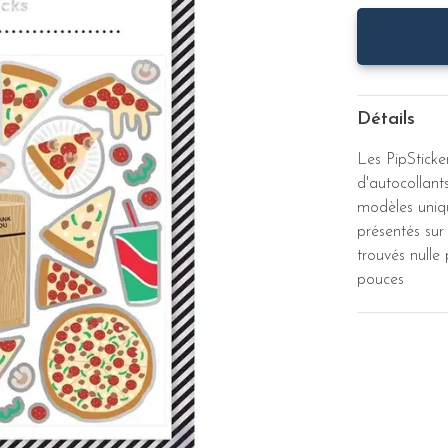
Détails
Les PipSticke
d'autocollant
modèles uniq
présentés sur
trouvés nulle 
pouces