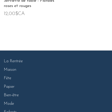
Serviette de table - Florales
roses et rouges
12,00$CA
La Rentrée
Maison
Fête
Papier
Bien-être
Mode