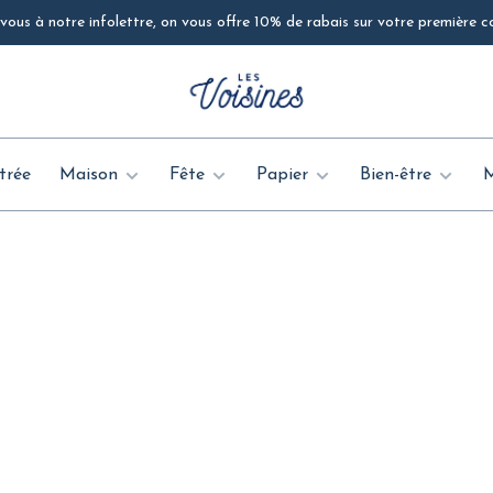
ous à notre infolettre, on vous offre 10% de rabais sur votre première
trée
Maison
Fête
Papier
Bien-être