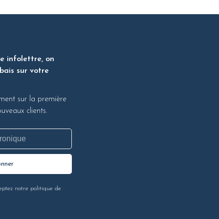
 infolettre, on
bais sur votre
ment sur la première
veaux clients.
onner
eptez notre politique de