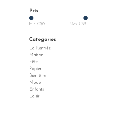
Prix
Min: C$
0
Max: C$
5
Catégories
La Rentrée
Maison
Fête
Papier
Bien-être
Mode
Enfants
Loisir