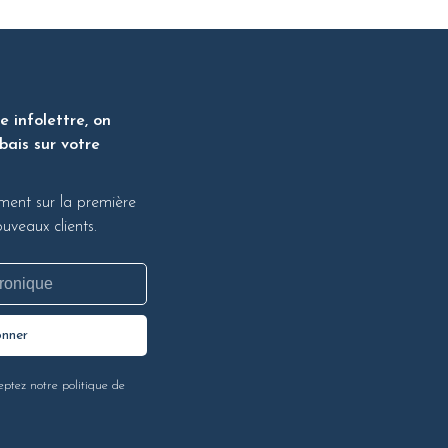
 infolettre, on
bais sur votre
ment sur la première
veaux clients.
onner
eptez notre politique de