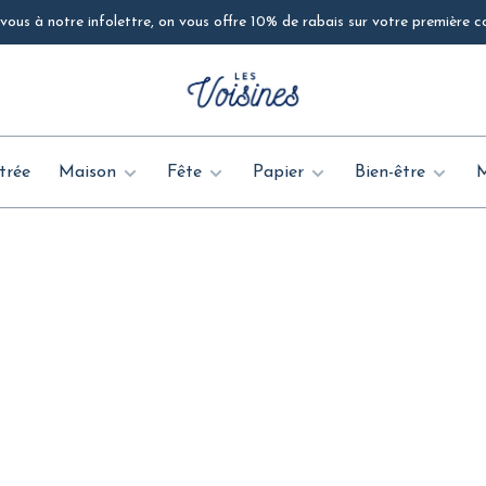
ous à notre infolettre, on vous offre 10% de rabais sur votre première
trée
Maison
Fête
Papier
Bien-être