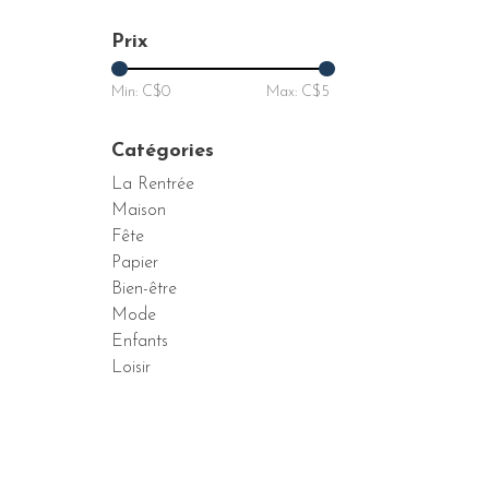
Prix
Min: C$
0
Max: C$
5
Catégories
La Rentrée
Maison
Fête
Papier
Bien-être
Mode
Enfants
Loisir