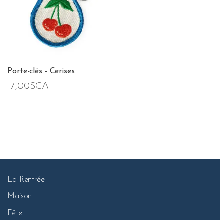
Porte-clés - Cerises
17,00$CA
La Rentrée
Maison
Fête