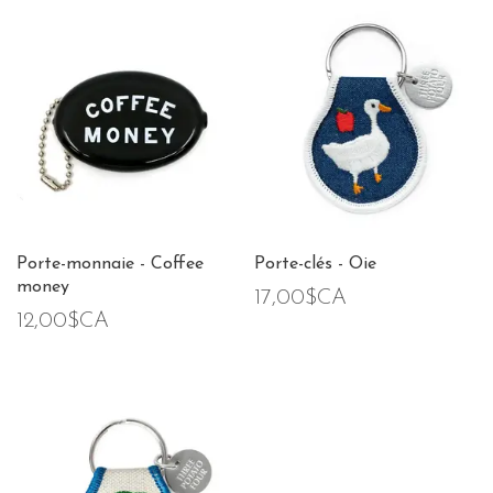
Porte-monnaie - Coffee
Porte-clés - Oie
money
17,00$CA
12,00$CA