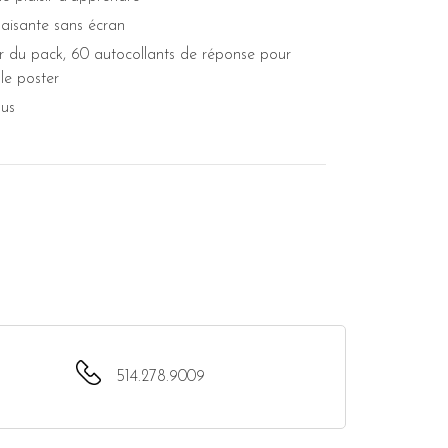
paisante sans écran
eur du pack, 60 autocollants de réponse pour
le poster
lus
514.278.9009