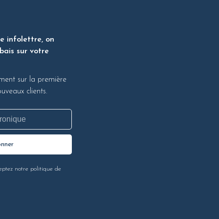
 infolettre, on
bais sur votre
ment sur la première
veaux clients.
onner
eptez notre politique de