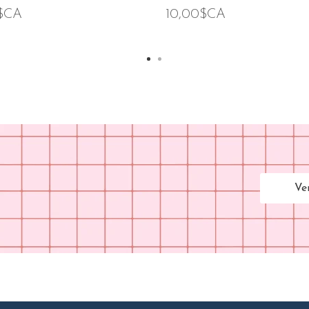
0$CA
10,00$CA
Ve