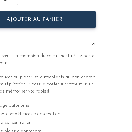
AJOUTER AU PANIER
devenir un champion du calcul mental? Ce poster
vous!
rouvez où placer les autocollants au bon endroit
ultiplication! Placez le poster sur votre mur, un
de mémoriser vos tables!
sage autonome
les compétences d'observation
la concentration
le plaisir d'apprendre