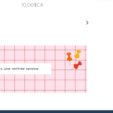
10,00$CA
rs une rentrée sereine