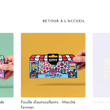
RETOUR À L'ACCUEIL
 de
Feuille d'autocollants - Marché
Feuille d
fermier
10,00$