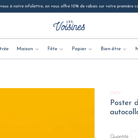
ous à notre infolettre, on vous offre 10% de rabais sur votre première
trée
Maison
Fête
Papier
Bien-être
OMY
Poster d
autocoll
Quantité:
-