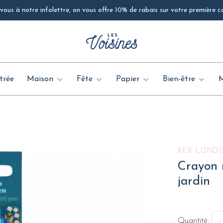
ous à notre infolettre, on vous offre 10% de rabais sur votre première
trée
Maison
Fête
Papier
Bien-être
REX LOND
Crayon m
jardin
Quantité:
-