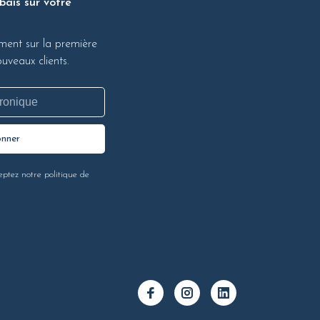
bais sur votre
ment sur la première
veaux clients.
onner
eptez notre politique de