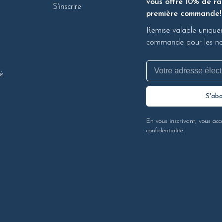
vous offre 10% de ra
S'inscrire
première commande!
Remise valable unique
commande pour les nou
té
S'ab
En vous inscrivant, vous acc
confidentialité.