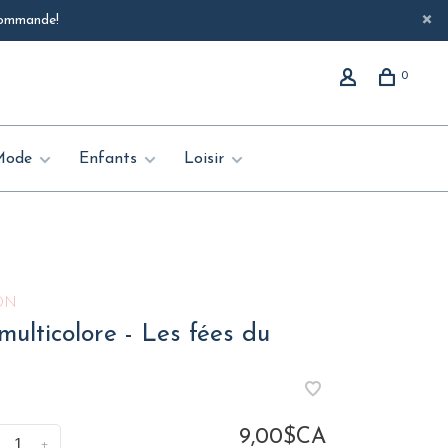
 commande!
0
Mode
Enfants
Loisir
ON
ulticolore - Les fées du
9,00$CA
+