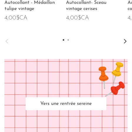
Autocollant - Médaillon
Autocollant- Sceau
Au
tulipe vintage
vintage cerises
c
4,00$CA
4,00$CA
4
Vers une rentrée sereine