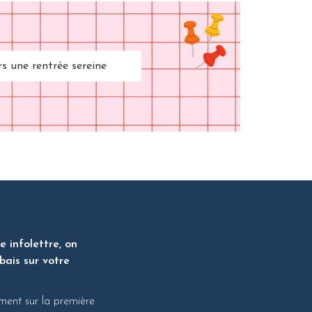
rs une rentrée sereine
 infolettre, on
bais sur votre
ment sur la première