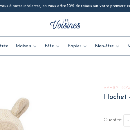
ous à notre infolettre, on vous offre 10% de rabais sur votre première
trée
Maison
Fête
Papier
Bien-être
AVERY RO
Hochet 
Quantité:
-