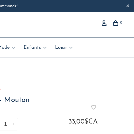
 commande!
0
Mode
Enfants
Loisir
W
- Mouton
33,00$CA
+