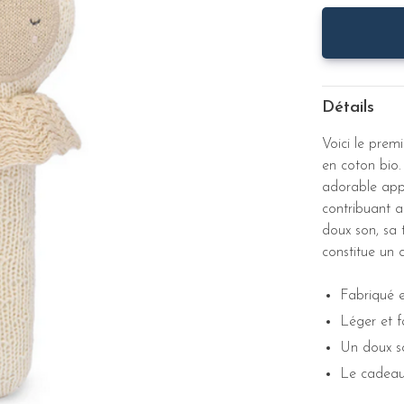
Détails
Voici le prem
en coton bio.
adorable app
contribuant a
doux son, sa t
constitue un c
Fabriqué e
Léger et f
Un doux so
Le cadeau