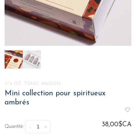
3/4 OZ. TONIC MAISON
Mini collection pour spiritueux
ambrés
38,00$CA
Quantité:
-
+