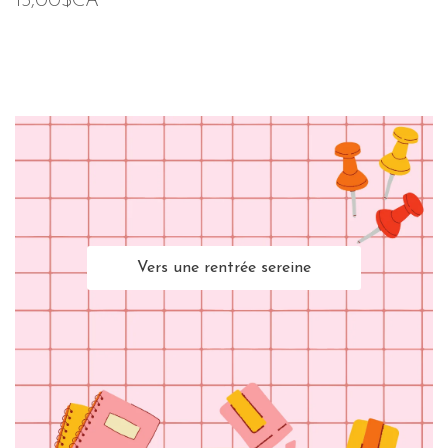
15,00$CA
Vers une rentrée sereine