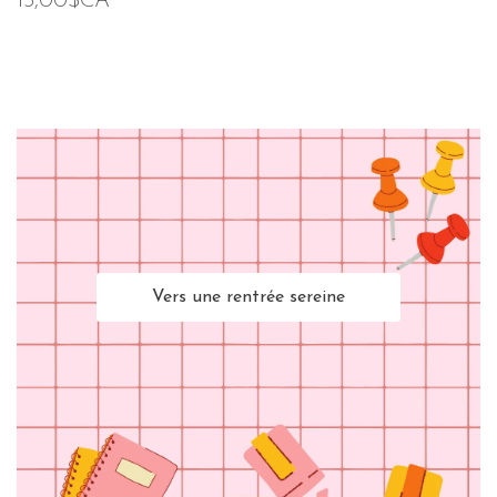
15,00$CA
Vers une rentrée sereine