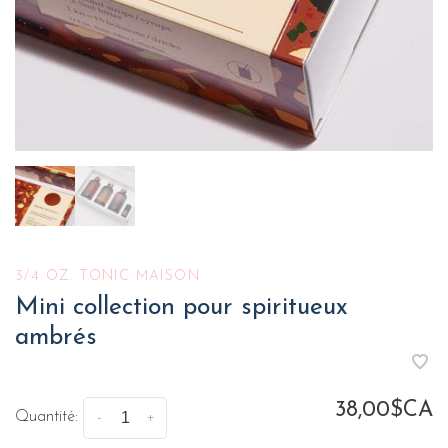
3/4 OZ. TONIC MAISON
Mini collection pour spiritueux
ambrés
38,00$CA
Quantité:
-
+