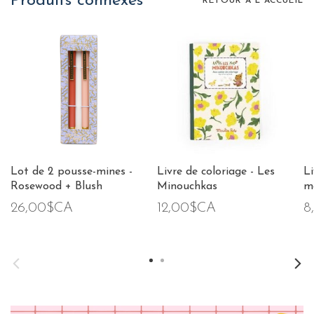
Produits connexes
RETOUR À L'ACCUEIL
Lot de 2 pousse-mines -
Livre de coloriage - Les
Li
Rosewood + Blush
Minouchkas
m
26,00$CA
12,00$CA
8