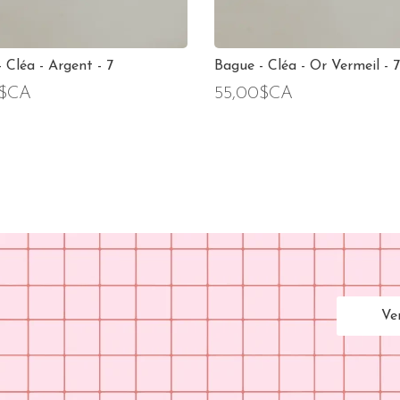
 Cléa - Argent - 7
Bague - Cléa - Or Vermeil - 7
0$CA
55,00$CA
Ve