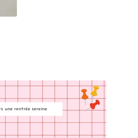
rs une rentrée sereine