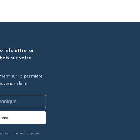
 infolettre, on
bais sur votre
ment sur la première
veaux clients.
onner
eptez notre politique de