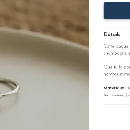
Détails
Cette bague 
champagne en 
Que tu la por
nombreux modè
Matériaux :
Ar
ternissement) e