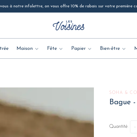
ous à notre infolettre, on vous offre 10% de rabais sur votre première
trée
Maison
Fête
Papier
Bien-être
SOHA & CO
Bague - 
Quantité:
-