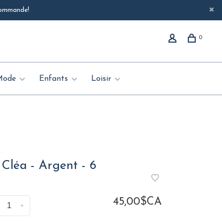
 commande!
0
Mode
Enfants
Loisir
.
Cléa - Argent - 6
45,00$CA
+