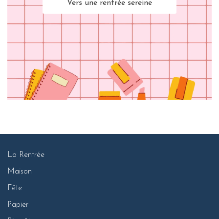
Vers une rentrée sereine
La Rentrée
Maison
Fête
Papier