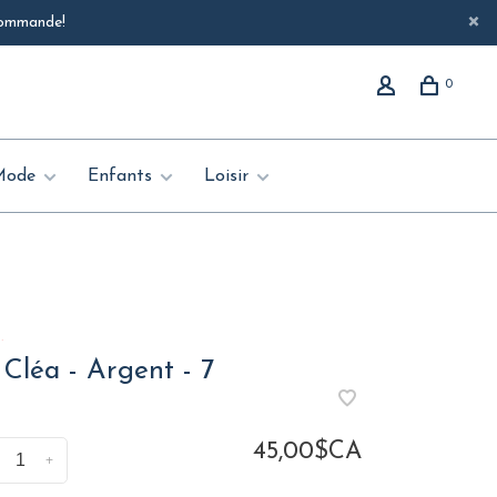
 commande!
0
Mode
Enfants
Loisir
.
Cléa - Argent - 7
45,00$CA
+