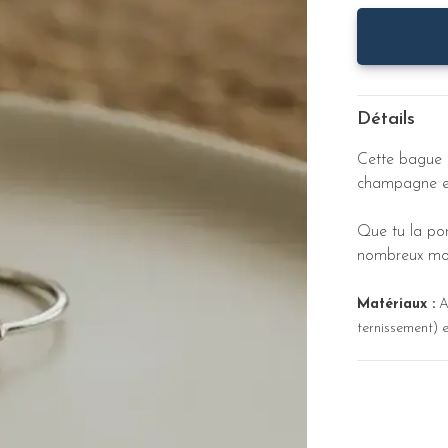
Détails
Cette bague 
champagne en 
Que tu la por
nombreux modè
Matériaux :
Ar
ternissement) e