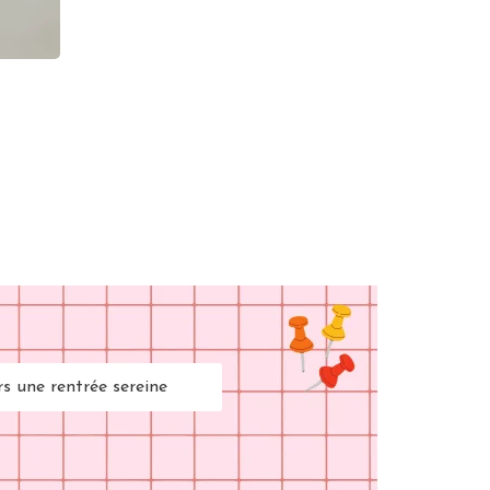
rs une rentrée sereine