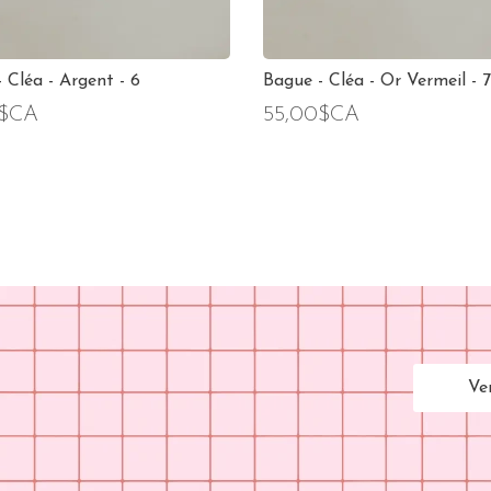
 Cléa - Argent - 6
Bague - Cléa - Or Vermeil - 7
0$CA
55,00$CA
Ve