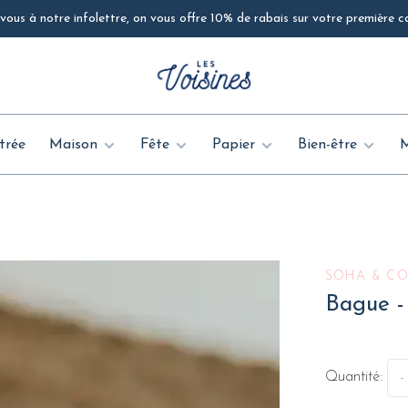
ous à notre infolettre, on vous offre 10% de rabais sur votre première
trée
Maison
Fête
Papier
Bien-être
SOHA & CO
Bague - 
Quantité:
-