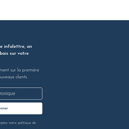
 infolettre, on
bais sur votre
ment sur la première
veaux clients.
onner
eptez notre politique de