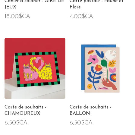
Cahier à colorier - AIRE DE
Carte postale - Faune et
JEUX
Flore
18,00$CA
4,00$CA
Carte de souhaits -
Carte de souhaits -
CHAMOUREUX
BALLON
6,50$CA
6,50$CA