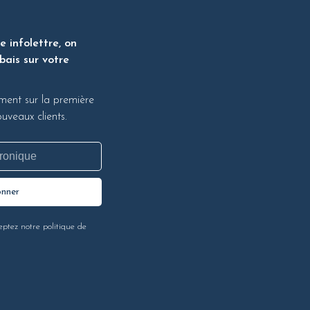
 infolettre, on
bais sur votre
ment sur la première
veaux clients.
onner
eptez notre politique de