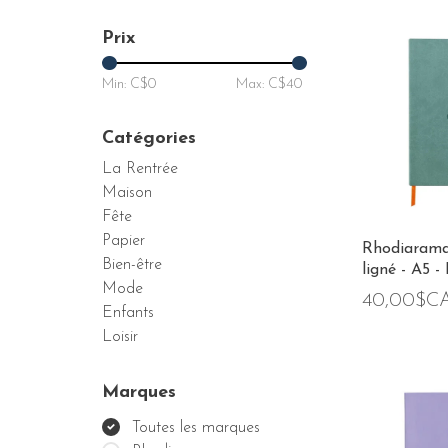
Prix
Min: C$
0
Max: C$
40
Catégories
La Rentrée
Maison
Fête
Papier
Rhodiarama
Bien-être
ligné - A5 -
Mode
40,00$C
Enfants
Loisir
Marques
Toutes les marques