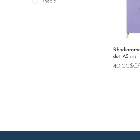
Rhodia
Rhodiarama
dot A5 iris
40,00$C