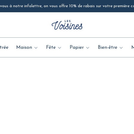
ous à notre infolettre, on vous offre 10% de rabais sur votre première
trée
Maison
Fête
Papier
Bien-être