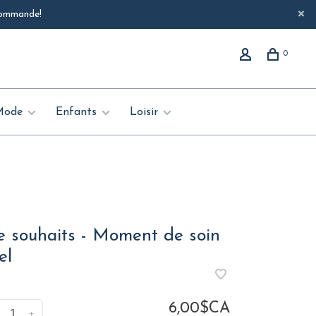
 commande!
0
Mode
Enfants
Loisir
e souhaits - Moment de soin
el
6,00$CA
+