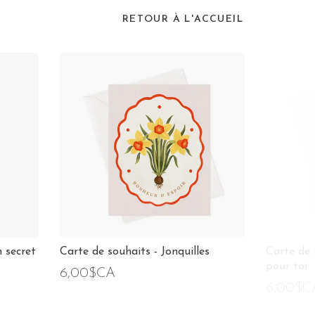
RETOUR À L'ACCUEIL
n secret
Carte de souhaits - Jonquilles
Carte de 
pour toi
6,00$CA
6,00$C