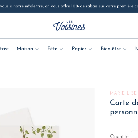
ous à notre infolettre, on vous offre 10% de rabais sur votre première
trée
Maison
Fête
Papier
Bien-être
MARIE-LISE
Carte d
personn
Quantité:
-