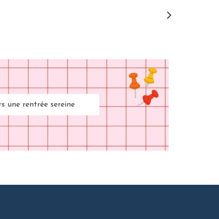
rs une rentrée sereine