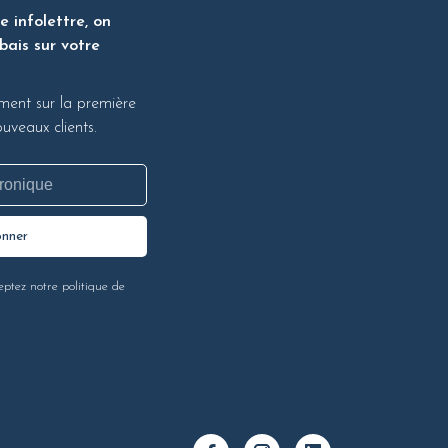
 infolettre, on
bais sur votre
ment sur la première
veaux clients.
onner
eptez notre politique de