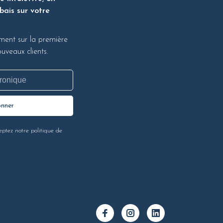
bais sur votre
ment sur la première
veaux clients.
onner
eptez notre politique de