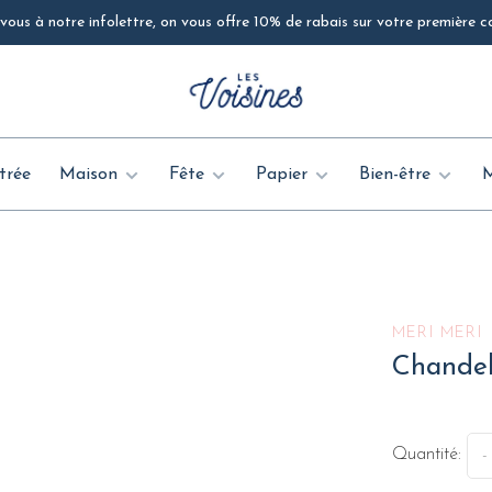
ous à notre infolettre, on vous offre 10% de rabais sur votre première
trée
Maison
Fête
Papier
Bien-être
MERI MERI
Chandel
Quantité:
-