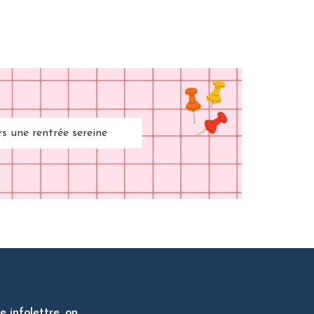
rs une rentrée sereine
 infolettre, on