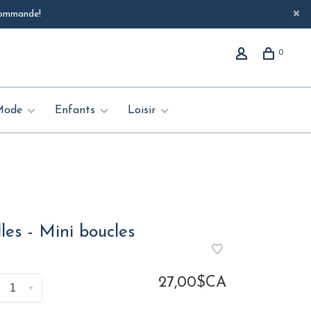
 commande!
0
Mode
Enfants
Loisir
les - Mini boucles
27,00$CA
+