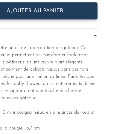
AJOUTER AU PANIER
être un as de la décoration de gâteaux! Ces
 nœud permettent de transformer facilement
lle pâtisserie en une œuvre d'art élégante.
t contient de délicats nœuds dans des tons
t pêche pour une finition raffinée. Parfaites pour
ires, les baby showers ou les enterrements de vie
e, elles apporteront une touche de charme
 tous vos gâteaux.
 10 mini bougies nœud en 5 nuances de rose et
 la bougie : 5,7 cm