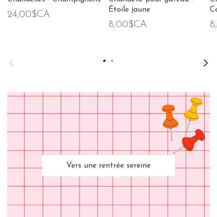
Étoile jaune
C
24,00$CA
8,00$CA
8
Vers une rentrée sereine