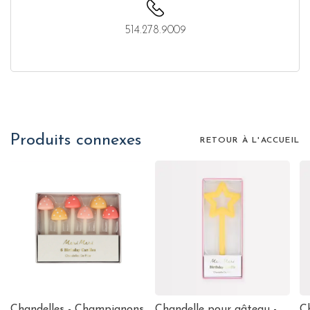
514.278.9009
Produits connexes
RETOUR À L'ACCUEIL
Chandelles - Champignons
Chandelle pour gâteau -
C