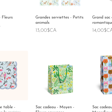
- Fleurs
Grandes serviettes - Petits
Grand sac 
animals
romantiqu
A
13,00$CA
14,00$C
e table -
Sac cadeau - Moyen -
Sac cadeau