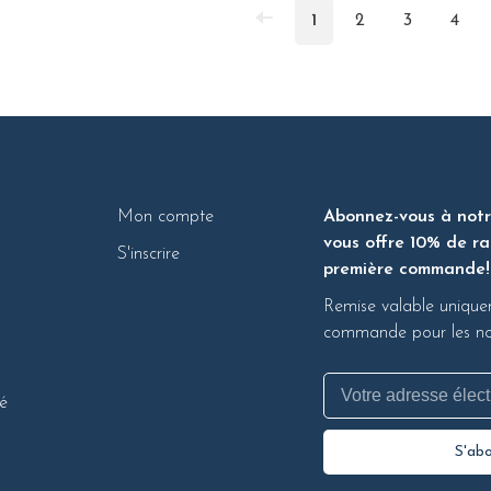
1
2
3
4
Mon compte
Abonnez-vous à notre
vous offre 10% de ra
S'inscrire
première commande!
Remise valable unique
commande pour les nou
té
S'ab