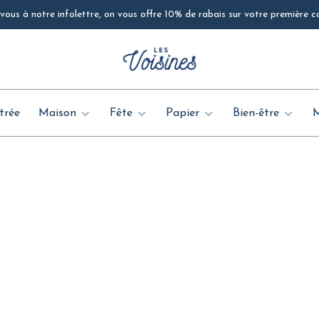
ous à notre infolettre, on vous offre 10% de rabais sur votre première
trée
Maison
Fête
Papier
Bien-être