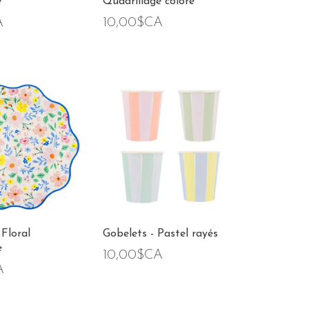
e
Quadrillage coloré
A
10,00$CA
 Floral
Gobelets - Pastel rayés
e
10,00$CA
A