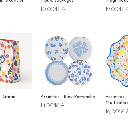
 le cerisier
Fleurs sauvages
Magnifiqu
10,00$CA
12,00$C
- Grand -
Assiettes - Bleu Pervenche
Assiettes -
Multicolor
14,00$CA
16,00$C