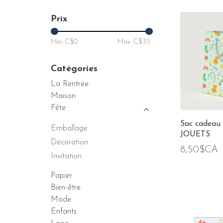
Prix
Min: C$
0
Max: C$
35
Catégories
La Rentrée
Maison
Fête
Sac cadeau 
Emballage
JOUETS
Décoration
8,50$CA
Invitation
Papier
Bien-être
Mode
Enfants